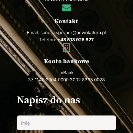
Kontakt
Email: sandra.sperber@adwokatura.pl
Telefon:
+48 518 925 827
Konto bankowe
mBank
37 1140 2004 0000 3002 8395 0028
Napisz do nas