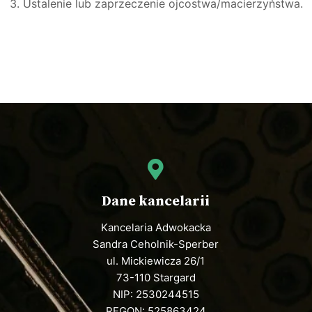
3. Ustalenie lub zaprzeczenie ojcostwa/macierzyństwa.
Dane kancelarii
Kancelaria Adwokacka
Sandra Ceholnik-Sperber
ul. Mickiewicza 26/1
73-110 Stargard
NIP: 2530244515
REGON: 525863424